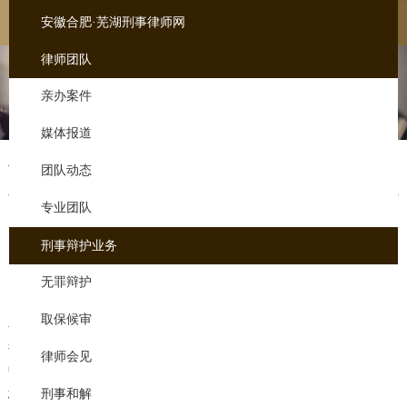
安徽合肥·芜湖刑事律师网
律师团队
亲办案件
媒体报道
芜湖律师辩护
团队动态
专业团队
抽逃出资罪判几年
刑事辩护业务
来源：未知
添加时间：
2020-04-22 00:06
无罪辩护
抽逃出资罪判几年
取保候审
在我国的法律规定中，对于一些较为严重的民事犯罪和经济犯罪，也
很可能会违反相应的刑罚，甚至被判处有期徒刑，偷盗资金罪就是其
律师会见
中之一，那么逃避出资罪又有多少年呢？网站整理相关内容，希望对
您有所帮助。芜湖律师须通过法律职业资格考试并依法取得律师执业
刑事和解