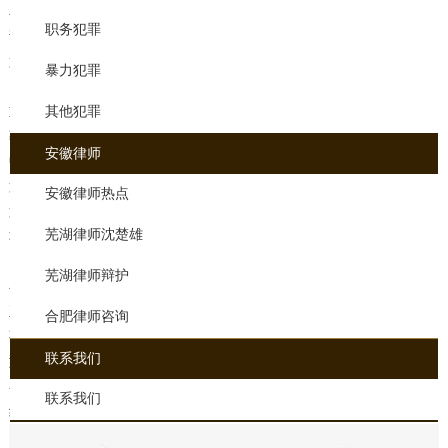
单位犯前款罪的，处判处罚金，对前款罪直接负责的主管人员和其他
职务犯罪
责任人员，处五年以下有期徒刑或者拘役。
第一百六十条招股说明书、股票、公司、企业债券募集办法或者虚假
暴力犯罪
内容、股份或者公司或者企业债券构成重大事实，数额巨大、后果严
重或者有其他严重情节的，处五年以下有期徒刑或者拘役，并处违法
其他犯罪
募集资金数额的百分之一以上的罚款。
安徽律师
中华人民共和国公司法
第三十五条公司成立后，股东不得撤回出资。
安徽律师热点
第一百八十九条公司发起人或者股东不按时缴纳或者不交付货币或者
芜湖律师沈楚雄
非货币财产作为出资的，由公司登记机关责令改正，并处虚假出资5%
以上15%以下的罚款。
芜湖律师辩护
在该公司第200条公司的发起人，股东，他应当由公司登记机关责令改
正，并处以百分之五的资本外逃数额％以上罚款的15％。
合肥律师咨询
事实上，从以上分析可以看出，虽然引资犯罪是一种较为严重的经济
联系我们
型犯罪，但最高刑罚为5年徒刑，当然也有相应的罚金和罚金。如果你
在这方面有任何问题，你可以选择咨询律师。该网站还为律师提供在
联系我们
线咨询服务。欢迎来电咨询。