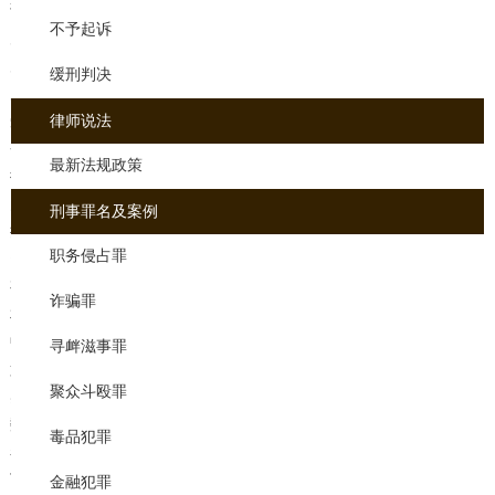
证书方可执业，按照工作性质划分，律师可分为专职律师与兼职律
不予起诉
师，按照业务范围划分，律师可分为民事律师、刑事律师和行政律
师，按照服务对象和工作身份，分为社会律师、公司律师和公职律
缓刑判决
师。律师业务主要分为诉讼业务与非诉讼业务。芜湖刑事律师是指接
受委托或者指定，为当事人提供从事诉讼代理或者辩护业务等法律服
律师说法
务的人员。芜湖辩护律师是指通过国家法律职业资格考试并依法取得
最新法规政策
律师执业证书，接受委托或者指定，为当事人提供法律服务的执业人
员。律师的性质就是为社会提供法律服务为职业的法律服务工作者。
刑事罪名及案例
抽逃出资罪判多少年
职务侵占罪
资本外逃，数额巨大，后果严重或者有其他严重情节的，处三年以下
有期徒刑或者拘役
诈骗罪
相关法律知识
中华人民共和国刑法
寻衅滋事罪
第二十五条公司的发起人、股东违反公司法的，应当规定公司出资不
聚众斗殴罪
实，未缴纳货币、货物或者财产权利转让159，或者设立后撤出; 出资
数额巨大、后果严重或者有其他严重情节的，处五年以下有期徒刑或
毒品犯罪
者拘役，并处或者单处错误出资、撤出款额百分之二以上百分之十以
下的罚款。
金融犯罪