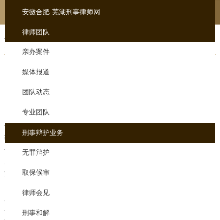
安徽合肥·芜湖刑事律师网
律师团队
芜湖律师辩护
亲办案件
传销股东有关其与量刑分红
媒体报道
来源：未知
添加时间：
2019-12-23 00:12
团队动态
传销股东有关其与量刑分红
专业团队
在现实生活中，传销案件很多，传销是一种违法犯罪行为，传销的组
刑事辩护业务
织者、领导经常骗取大量的财产，传销构成犯罪要追究刑事责任，那
么传销股东会股东与量刑无关？以下内容由网站编辑，供读者回答相
无罪辩护
关知识。芜湖律师须通过法律职业资格考试并依法取得律师执业证书
取保候审
方可执业，按照工作性质划分，律师可分为专职律师与兼职律师，按
照业务范围划分，律师可分为民事律师、刑事律师和行政律师，按照
律师会见
服务对象和工作身份，分为社会律师、公司律师和公职律师。律师业
务主要分为诉讼业务与非诉讼业务。芜湖辩护律师是指通过国家法律
刑事和解