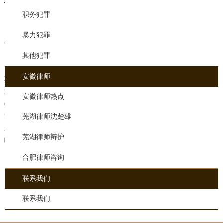
情形之一的，视为有刑法第二百二十四条之二规定的情节严重:
职务犯罪
（一）有一百二十多人参加组织和领导的市场营销活动；
资金数额MLM（二）直接或间接参与传销活动的费用支出总额的人员
暴力犯罪
250万元以上;
（三）因组织或领导金字塔销售活动而受到刑事处罚，或者因内部原
其他犯罪
因被组织一年的，已受到行政处罚，用于领导金字塔销售活动，直接
安徽律师
或间接地开发参与金字塔销售活动的60多人；
造成传销活动参与者精神失常或自杀等严重后果的;
安徽律师热点
(5)造成其他严重后果或不利的社会影响。
知识是超过小编的相关回答法律问题，根据犯罪传销的司法解释的规
芜湖律师沈楚雄
定，传销股东获得的股息，如果股息由传销，量刑的多少量是如何影
芜湖律师辩护
响制造。谁需要法律援助，法律咨询欢迎光临本站读者。
合肥律师咨询
上一篇：
他因篡改交通设备而面临多少年刑期
下一篇：
醉驾重犯判多
联系我们
少年
联系我们