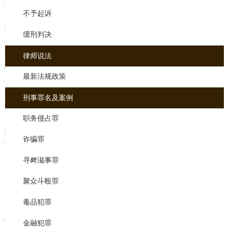
职业资格考试并依法取得律师执业证书，接受委托或者指定，为当事
不予起诉
人提供法律服务的执业人员。律师的性质就是为社会提供法律服务为
职业的法律服务工作者。芜湖刑事律师是指接受委托或者指定，为当
缓刑判决
事人提供从事诉讼代理或者辩护业务等法律服务的人员。
传销股东有关其与量刑分红
律师说法
根据我国对传销犯罪的司法解释，如果传销行为的股东获得分红，如
最新法规政策
果分红是通过传销行为获得的，分红数额对量刑有影响。
相关法律规定
刑事罪名及案例
关于组织传销犯罪案件适用法律若干问题的意见
第三，"欺骗性质"的识别
职务侵占罪
组织者、领导者进行传销活动的，应当使用捏造、歪曲的国家政策，
诈骗罪
捏造、夸大经营、投资、服务项目和利润前景，隐瞒报酬、退款的真
实来源或者采取其他欺诈手段，以传销活动参与者的费用、货物、服
寻衅滋事罪
务的采购费用或者刑法第二百二十四条规定的费用非法获取利润的行
聚众斗殴罪
为，视为欺诈财产。 参与传销活动的人是否相信自己受骗，并不影响
对财产骗取行为的认定。
毒品犯罪
四、认定“情节严重”
依照本意见第一条第一款的规定，传销组织的组织者、领导人有下列
金融犯罪