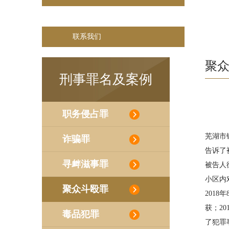
联系我们
联系我们
聚
刑事罪名及案例
职务侵占罪
芜湖市
诈骗罪
告诉了
寻衅滋事罪
被告人
小区内
聚众斗殴罪
201
获；2
毒品犯罪
了犯罪