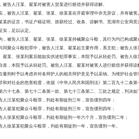
，被告人汪某、翟某对被害人贺某进行赔偿并获得谅解。
实，被告人汪某、翟某、张某、徐某某在开庭审理中亦无异议，并有被害
某某的证言，书证户籍证明、抓获经过、收条、谅解书、芜湖市公安局芜公物
证实，足以认定。
为，被告人汪某、翟某、张某、徐某某持械聚众斗殴，其行为均已构成聚
共同聚众斗殴犯罪中，被告人汪某、翟某起主要作用，系主犯；被告人张
、翟某、张某到案后能如实供述犯罪事实，本院予以从轻处罚。被告人徐
自首，本院予以从轻处罚。被告人汪某、翟某对被害人进行赔偿并获得谅
在量刑时予以考虑并对各辩护人的相关辩护意见予以采纳。为维护社会管
节和对社会的危害程度，依据《中华人民共和国刑法》第二百九十二条第
第六十七条、第七十二条第一款、第七十三条第二、三款之规定，判决如
告人汪某犯聚众斗殴罪，判处有期徒刑三年，宣告缓刑四年；
告人翟某犯聚众斗殴罪，判处有期徒刑三年，宣告缓刑四年；
告人张某犯聚众斗殴罪，判处有期徒刑一年六个月，宣告缓刑二年；
告人徐某某犯聚众斗殴罪，判处有期徒刑一年，宣告缓刑一年。