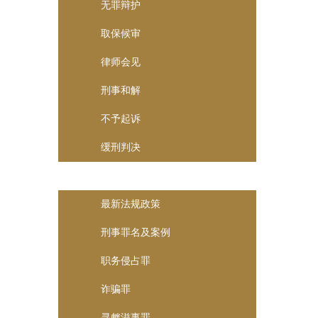
无罪辩护
取保候审
律师会见
刑事和解
不予起诉
缓刑判决
律师说法
最新法规政策
刑事罪名及案例
职务侵占罪
诈骗罪
寻衅滋事罪