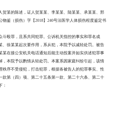
人贺某的陈述，证人贺某某、李某某、陆某某、承某某、邢
鉴（损伤）字【2018】240号法医学人体损伤程度鉴定书
众斗殴罪，且系共同犯罪。公诉机关指控的事实和罪名成
某、徐某某起次要作用，系从犯，本院予以减轻处罚。被告
某某在接公安机关电话通知后能主动投案并如实供述犯罪事
解，本院予以酌情从轻处罚。本案系因家庭纠纷引起，该情
理秩序不受侵犯，打击犯罪，根据各被告人的犯罪事实、性
一款第（四）项、第二十五条第一款、第二十六条、第二十
下：