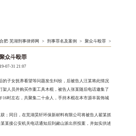
合肥·芜湖刑事律师网
>
刑事罪名及案例
>
聚众斗殴罪
>
聚众斗殴罪
19-07-31 21:07
婚后的子女抚养看望等问题发生纠纷，后被告人汪某将此情况
打架人员并购买作案工具木棍，被告人张某随后电话邀集了
午16时左右，共聚集二十余人，手持木棍在本市源丰装饰城
某抓获；同日，在芜湖昊轩环保新材料有限公司将被告人翟某抓
告人徐某某接公安机关电话通知后到赭山派出所投案，并如实供述