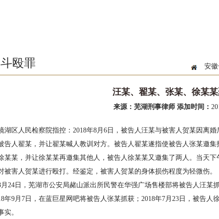
众斗殴罪
安徽
汪某、翟某、张某、徐某某
来源：芜湖刑事律师
添加时间：
20
镜湖区人民检察院指控：2018年8月6日，被告人汪某与被害人贺某因离
被告人翟某，并让翟某喊人教训对方。被告人翟某遂指使被告人张某邀集
徐某某，并让徐某某再邀集其他人，被告人徐某某又邀集了两人。当天下
对被害人贺某进行殴打。经鉴定，被害人贺某的身体损伤程度为轻微伤。
8年8月24日，芜湖市公安局赭山派出所民警在华强广场售楼部将被告人汪
018年9月7日，在蓝巨星网吧将被告人张某抓获；2018年7月23日，被
事实。