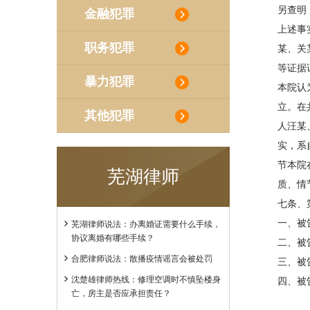
另查明
金融犯罪
上述事
职务犯罪
某、关
等证据
暴力犯罪
本院认
立。在
其他犯罪
人汪某
实，系
节本院
芜湖律师
质、情
七条、
一、被
芜湖律师说法：办离婚证需要什么手续，
协议离婚有哪些手续？
二、被
合肥律师说法：散播疫情谣言会被处罚
三、被
沈楚雄律师热线：修理空调时不慎坠楼身
四、被
亡，房主是否应承担责任？